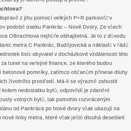
rachtova?
 dopravě z jihu pomocí velkých P+R parkovišť v
orzov podobě úseku Pankrác – Nové Dvory. Ze všech
nice Olbrachtova nejhůře obhajitelná. Je to z důvodu
stanic metra C Pankrác, Budějovická a nákladů v řádů
jednotek tisíc obyvatel v docházkové vzdálenosti této
t za tunel na veřejné finance, ze kterého budou
i své betonové pomníky, zatímco občanům přinese dluhy
jich životního prostředí. Má-li se výrazně zahustit
ii kolem nedostatku bytů, odpovědí je zdanění
spousty volných bytů, tak pomohlo rozvráceným
lánu od Pankráce po Nové dvory však ukazují na
ové linky metra, které však ještě dlouhá desetiletí