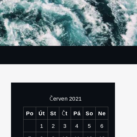
Červen 2021
Po
Út
St
Čt
Pá
So
Ne
1
2
3
4
5
6