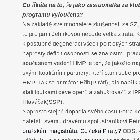
Co říkáte na to, že jako zastupitelka za kl
programu vyloučena?
Na základě své mnohaleté zkušenosti ze SZ, c
to pro paní Jelínkovou nebude velká ztráta.
k postupné degeneraci všech politických str
naprostý deficit osobností se znalostmi, prac
současném vedení HMP je ten, že jakožto nap
svými koaličními partnery, kteří sami sebe p
HMP. Tak se primátor Hřib(Piráti), ale napří
stali loutkami developerů a zahušťovačů z I
Hlaváček(SSP).
Naprosto stejně dopadla svého času Petra Kol
naletěl i svému dravému spolustraníkovi Pet
pražském magistrátu. Co čeká Piráty?
ODS, kt