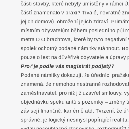
části stavby, které nebyly umístěny v rámci 
částí znamenalo v praxi? Trvalé, nevratné zn
jejich domovů, ohrožení jejich zdraví. Prim
místním obyvatelům během posledního půl rok
metra D Olbrachtova, které by tyto negativní 
spolek ochotný podané námitky stáhnout. Bo
pouze o lest na důvěřivé obyvatele a úpravy 
Proč je podle vás magistrát podjatý?
Podané námitky dokazují, že úředníci pražsk
znamená, že nemohou nestranně rozhodovat o
zaměstnavatel, pro niž již uzavřel smlouvy, v
objednávku spekulantů s pozemky – změny ú
závisejí finančně, kariérně atd. Tvrzení, že 
správně, je logický nesmysl popírající realit
vydali nesouhlasné stanovisko, rozhodnutí? Č