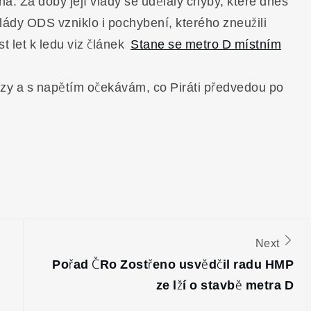
ná. Za doby její vlády se udělaly chyby, které dnes
 vlády ODS vzniklo i pochybení, kterého zneužili
t let k ledu viz článek
Stane se metro D místním
brzy a s napětím očekávám, co Piráti předvedou po
Next
Pořad ČRo Zostřeno usvědčil radu HMP
ze lží o stavbě metra D