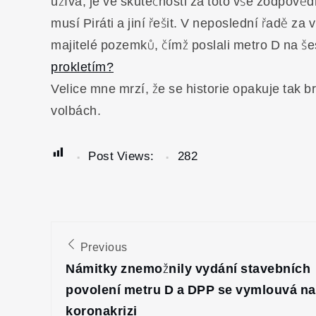
užívá, je ve skutečnosti za toto vše zodpověd
musí Piráti a jiní řešit. V neposlední řadě za
majitelé pozemků, čímž poslali metro D na šes
prokletím?
Velice mne mrzí, že se historie opakuje tak 
volbách.
Post Views:
282
Navigace
Previous
pro
Námitky znemožnily vydání stavebních
povolení metru D a DPP se vymlouvá na
koronakrizi