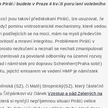
ub Pirátů budete v Praze 4 kvůli porušení volebního
ož jsou takoví předskokani Pirátů, lze usuzovat, že
 Když pominu vnitrostranické mechanismy, které vedou
an podílejících se na moci, mám na mysli především
ovitostí a mravní integritou. Problémem Pirátů v
rosto nezkušení a neznalí se nechali zmanipulovat
rezentovali za povolané odborníky na územní rozvoj
klad i náměstek pro dopravu Scheinherr(Praha sobě)
PRu, jejichž emisarem ve vedení HMP je náměstek
ínská (SZ), či Matěj Stropnický(SZ), který částečně
ru Štěpánkovi viz článek
Vzestup a pád Zelených na
erá si nynější nepříjemnou situaci Pirátů velice