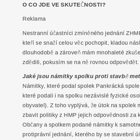
O CO JDE VE SKUTEČNOSTI?
Reklama
Nestranní účastníci zmíněného jednání ZHM
kteří se snaží celou věc pochopit, kladou ná
dlouhodobě a zároveň mám mnohaleté zkušeno
zdědili, pokusím se na ně rovnou odpovědět.
Jaké jsou námitky spolku proti stavbě me
Námitky, které podal spolek Pankrácká společ
které podali i na spolku nezávislé fyzické os
obyvatel). Z toho vyplývá, že útok na spole
zbavit politiky z HMP jejich odpovědnosti za
Občany a spolkem podané námitky k samotné 
protiprávní jednání, kterého by se stavební ú