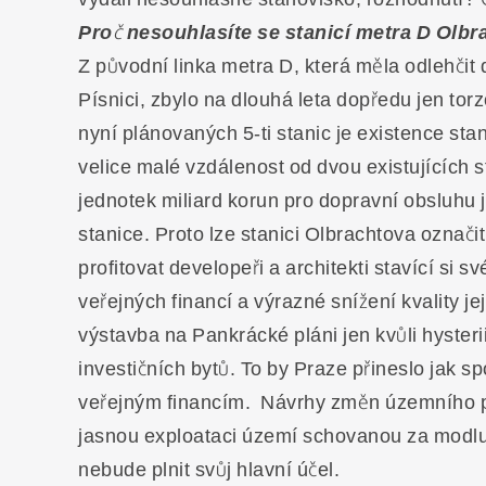
Proč nesouhlasíte se stanicí metra D Olb
Z původní linka metra D, která měla odlehčit
Písnici, zbylo na dlouhá leta dopředu jen t
nyní plánovaných 5-ti stanic je existence sta
velice malé vzdálenost od dvou existujících 
jednotek miliard korun pro dopravní obsluhu 
stanice. Proto lze stanici Olbrachtova označi
profitovat developeři a architekti stavící s
veřejných financí a výrazné snížení kvality je
výstavba na Pankrácké pláni jen kvůli hyster
investičních bytů. To by Praze přineslo jak 
veřejným financím. Návrhy změn územního p
jasnou exploataci území schovanou za modlu n
nebude plnit svůj hlavní účel.