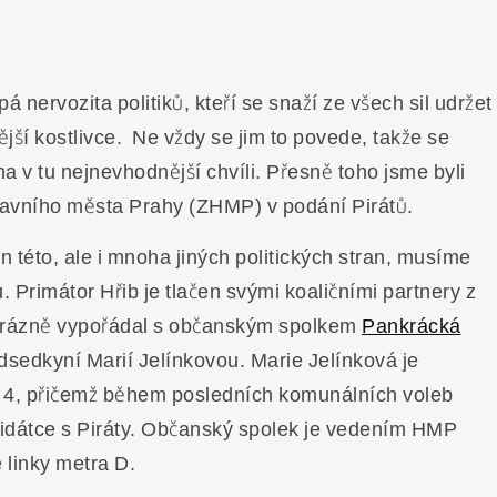
 nervozita politiků, kteří se snaží ze všech sil udržet
jší kostlivce. Ne vždy se jim to povede, takže se
a v tu nejnevhodnější chvíli. Přesně toho jsme byli
lavního města Prahy (ZHMP) v podání Pirátů.
této, ale i mnoha jiných politických stran, musíme
 Primátor Hřib je tlačen svými koaličními partnery z
 rázně vypořádal s občanským spolkem
Pankrácká
dsedkyní Marií Jelínkovou. Marie Jelínková je
a 4, přičemž během posledních komunálních voleb
didátce s Piráty. Občanský spolek je vedením HMP
 linky metra D.