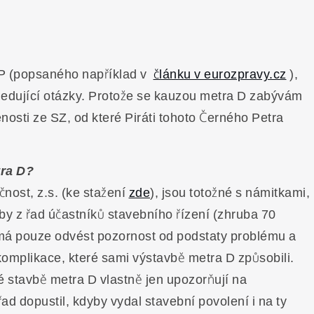
P (popsaného například v
článku v eurozpravy.cz
),
sledující otázky. Protože se kauzou metra D zabývám
sti ze SZ, od které Piráti tohoto Černého Petra
tra D?
nost, z.s. (ke stažení
zde
), jsou totožné s námitkami,
oby z řad účastníků stavebního řízení (zhruba 70
k má pouze odvést pozornost od podstaty problému a
 komplikace, které sami výstavbě metra D způsobili.
stavbě metra D vlastně jen upozorňují na
řad dopustil, kdyby vydal stavební povolení i na ty