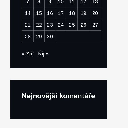
7
8
9
10
11
12
13
14
15
16
17
18
19
20
21
22
23
24
25
26
27
28
29
30
« Zář
Říj »
Nejnovější komentáře