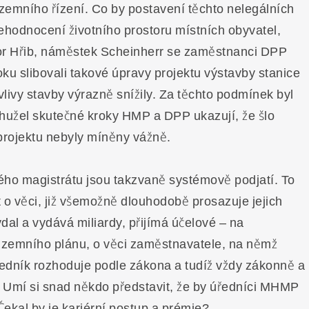
Územního řízení. Co by postavení těchto nelegálních
ehodnocení životního prostoru místních obyvatel,
átor Hřib, náměstek Scheinherr se zaměstnanci DPP
u slibovali takové úpravy projektu výstavby stanice
vlivy stavby výrazně snížily. Za těchto podmínek byl
hužel skutečné kroky HMP a DPP ukazují, že šlo
projektu nebyly míněny vážně.
ého magistrátu jsou takzvaně systémově podjatí. To
 věci, již všemožně dlouhodobě prosazuje jejich
ydal a vydává miliardy, přijímá účelové – na
zemního plánu, o věci zaměstnavatele, na němž
úředník rozhoduje podle zákona a tudíž vždy zákonně a
u. Umí si snad někdo představit, že by úředníci MHMP
ekal by je kariérní postup a prémie?