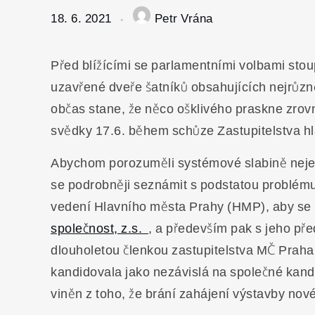
svou vlastní
18. 6. 2021
Petr Vrána
neschopnost
Před blížícími se parlamentními volbami stoupá
uzavřené dveře šatníků obsahujících nejrůzně
občas stane, že něco ošklivého praskne zrovn
svědky 17.6. během schůze Zastupitelstva h
Abychom porozuměli systémové slabině nejen 
se podrobněji seznámit s podstatou problému.
vedení Hlavního města Prahy (HMP), aby se
společnost, z.s.
, a především pak s jeho pře
dlouholetou členkou zastupitelstva MČ Prah
kandidovala jako nezávislá na společné kan
viněn z toho, že brání zahájení výstavby nové