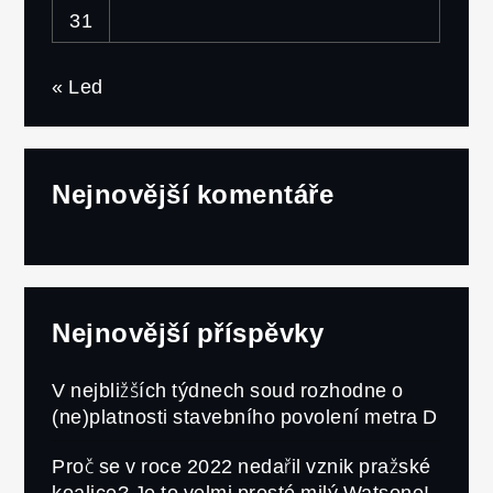
31
« Led
Nejnovější komentáře
Nejnovější příspěvky
V nejbližších týdnech soud rozhodne o
(ne)platnosti stavebního povolení metra D
Proč se v roce 2022 nedařil vznik pražské
koalice? Je to velmi prosté milý Watsone!