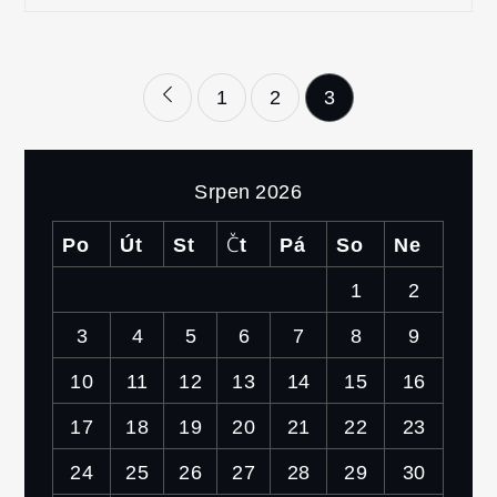
Stránkování
1
2
3
příspěvků
Srpen 2026
Po
Út
St
Čt
Pá
So
Ne
1
2
3
4
5
6
7
8
9
10
11
12
13
14
15
16
17
18
19
20
21
22
23
24
25
26
27
28
29
30