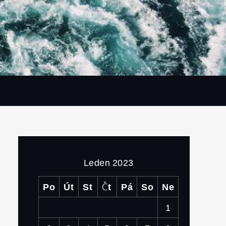
Leden 2023
Po
Út
St
Čt
Pá
So
Ne
1