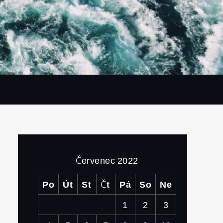
Červenec 2022
Po
Út
St
Čt
Pá
So
Ne
1
2
3