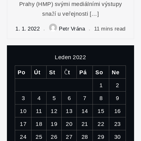
Prahy (HMP) svými mediálními výstupy
snaží u veřejnosti […]
1. 1. 2022
Petr Vrána
11 mins read
Leden 2022
Po
Út
St
Čt
Pá
So
Ne
1
2
3
4
5
6
7
8
9
10
11
12
13
14
15
16
17
18
19
20
21
22
23
24
25
26
27
28
29
30