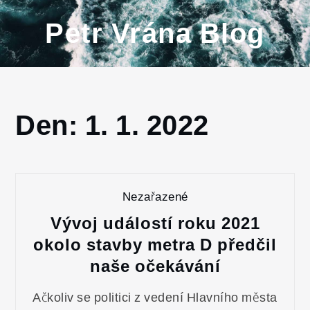
Skip
Petr Vrána Blog
to
content
Den:
1. 1. 2022
Home
2022
Leden
1
Nezařazené
Vývoj událostí roku 2021
okolo stavby metra D předčil
naše očekávání
Ačkoliv se politici z vedení Hlavního města