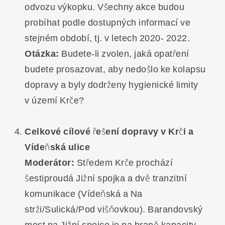
odvozu výkopku. Všechny akce budou
probíhat podle dostupných informací ve
stejném období, tj. v letech 2020- 2022.
Otázka:
Budete-li zvolen, jaká opatření
budete prosazovat, aby nedošlo ke kolapsu
dopravy a byly dodrženy hygienické limity
v území Krče?
Celkové cílové řešení dopravy v Krči a
Vídeňská ulice
Moderátor:
Středem Krče prochází
šestiproudá Jižní spojka a dvě tranzitní
komunikace (Vídeňská a Na
strži/Sulická/Pod višňovkou). Barandovský
most na Jižní spojce je na hraně kapacity,