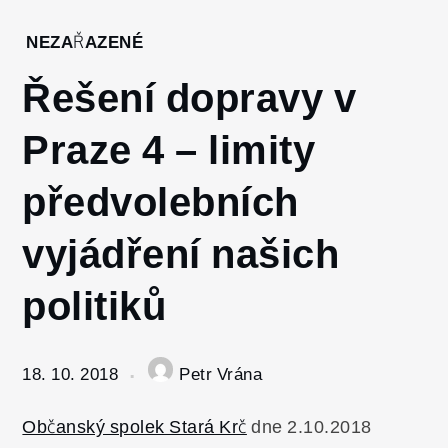
Home
NEZAŘAZENÉ
2018
Řešení dopravy v
Říjen
18
Praze 4 – limity
Řešení
dopravy v
předvolebních
Praze 4 –
limity
vyjádření našich
předvolebních
vyjádření
politiků
našich politiků
18. 10. 2018
Petr Vrána
Občanský spolek Stará Krč
dne 2.10.2018