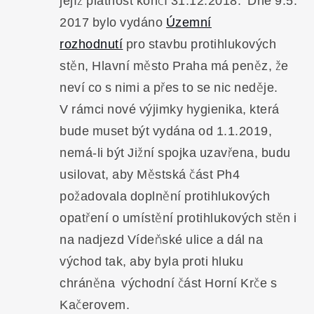
jejíž platnost končí 31.12.2018. Dne 9.5.
2017 bylo vydáno
Územní
rozhodnutí
pro stavbu protihlukových
stěn, Hlavní město Praha má peněz, že
neví co s nimi a přes to se nic neděje.
V rámci nové výjimky hygienika, která
bude muset být vydána od 1.1.2019,
nemá-li být Jižní spojka uzavřena, budu
usilovat, aby Městská část Ph4
požadovala doplnění protihlukových
opatření o umístění protihlukových stěn i
na nadjezd Vídeňské ulice a dál na
východ tak, aby byla proti hluku
chráněna východní část Horní Krče s
Kačerovem.