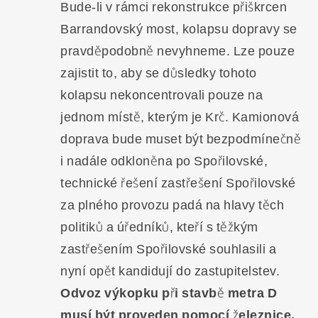
Bude-li v rámci rekonstrukce přiškrcen
Barrandovský most, kolapsu dopravy se
pravděpodobně nevyhneme. Lze pouze
zajistit to, aby se důsledky tohoto
kolapsu nekoncentrovali pouze na
jednom místě, kterým je Krč. Kamionová
doprava bude muset být bezpodmínečně
i nadále odkloněna po Spořilovské,
technické řešení zastřešení Spořilovské
za plného provozu padá na hlavy těch
politiků a úředníků, kteří s těžkým
zastřešením Spořilovské souhlasili a
nyní opět kandidují do zastupitelstev.
Odvoz výkopku při stavbě metra D
musí být proveden pomocí železnice.