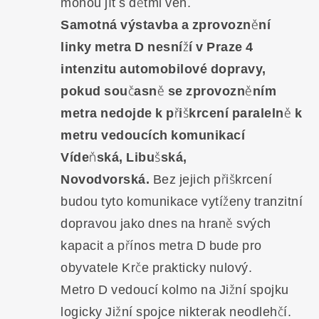
mohou jít s dětmi ven.
Samotná výstavba a zprovoznění
linky metra D nesníží v Praze 4
intenzitu automobilové dopravy,
pokud současně se zprovozněním
metra nedojde k přiškrcení paralelně k
metru vedoucích komunikací
Vídeňská, Libušská,
Novodvorská.
Bez jejich přiškrcení
budou tyto komunikace vytíženy tranzitní
dopravou jako dnes na hraně svých
kapacit a přínos metra D bude pro
obyvatele Krče prakticky nulový.
Metro D vedoucí kolmo na Jižní spojku
logicky Jižní spojce nikterak neodlehčí.