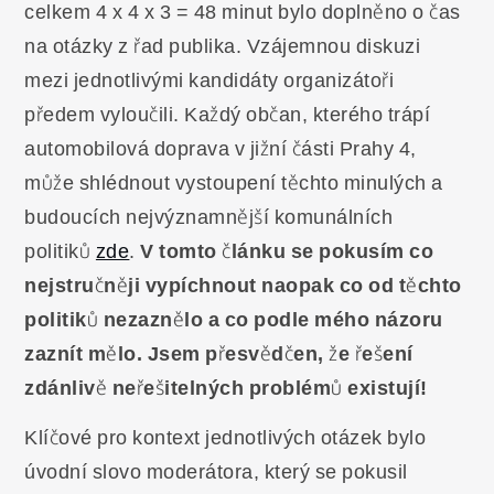
celkem 4 x 4 x 3 = 48 minut bylo doplněno o čas
na otázky z řad publika. Vzájemnou diskuzi
mezi jednotlivými kandidáty organizátoři
předem vyloučili. Každý občan, kterého trápí
automobilová doprava v jižní části Prahy 4,
může shlédnout vystoupení těchto minulých a
budoucích nejvýznamnější komunálních
politiků
zde
.
V tomto článku se pokusím co
nejstručněji vypíchnout naopak co od těchto
politiků nezaznělo a co podle mého názoru
zaznít mělo. Jsem přesvědčen, že řešení
zdánlivě neřešitelných problémů existují!
Klíčové pro kontext jednotlivých otázek bylo
úvodní slovo moderátora, který se pokusil