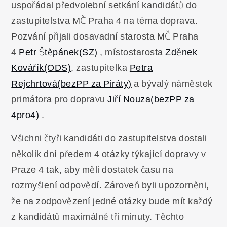
uspořádal předvolební setkání kandidátů do
zastupitelstva MČ Praha 4 na téma doprava.
Pozvání přijali dosavadní starosta MČ Praha
4
Petr Štěpánek(SZ)
, místostarosta
Zděnek
Kovářík(ODS)
, zastupitelka
Petra
Rejchrtová(bezPP za Piráty)
a bývalý náměstek
primátora pro dopravu
Jiří Nouza(bezPP za
4pro4)
.
Všichni čtyři kandidáti do zastupitelstva dostali
několik dní předem 4 otázky týkající dopravy v
Praze 4 tak, aby měli dostatek času na
rozmyšlení odpovědí. Zároveň byli upozorněni,
že na zodpovězení jedné otázky bude mít každý
z kandidátů maximálně tři minuty. Těchto